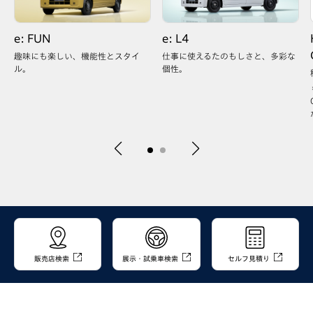
:
e: FUN
e: L4
趣味にも楽しい、機能性とスタイ
仕事に使えるたのもしさと、多彩な
ル。
個性。
a
販売店検索
展示・試乗車検索
セルフ見積り