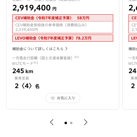
2,919,400
2,
円
CEV補助金（令和7年度補正予算）
58
万円
C
CEV補助金受給後の参考価格（消費税込み）
C
2,339,400
円
2,
LEVO補助金（令和7年度補正予算）
78.2
万円
L
補助金について詳しくはこちら
補助
※2
一充電走行距離（国土交通省審査値）
一充
※3
WLTCモード
WL
245
24
km
乗車定員
乗
2〈4〉
2
名
お気に入り