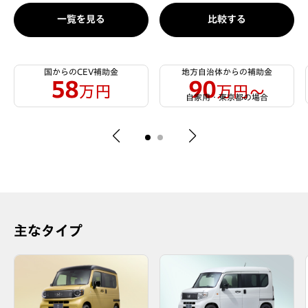
一覧を見る
比較する
国からのCEV補助金
地方自治体からの補助金
58
90
万円
万円〜
自家用・東京都の場合
主なタイプ