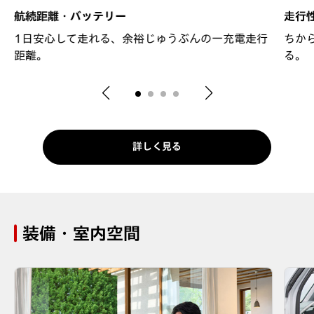
航続距離・バッテリー
走行
1日安心して走れる、余裕じゅうぶんの一充電走行
ちか
距離。
る。
詳しく見る
装備・室内空間