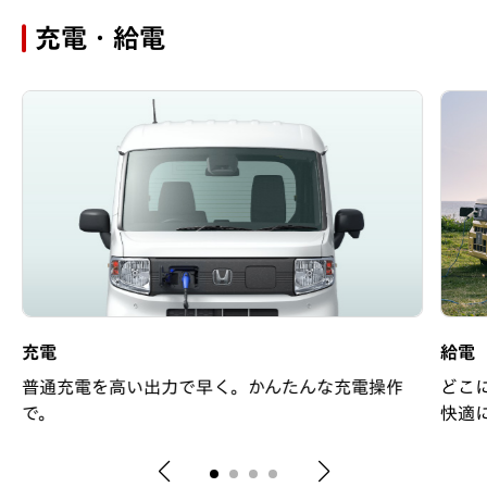
充電・給電
充電
給電
普通充電を高い出力で早く。かんたんな充電操作
どこ
で。
快適