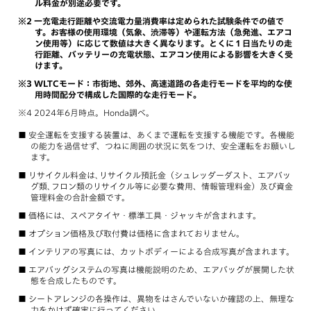
ル料金が別途必要です。
一充電走行距離や交流電力量消費率は定められた試験条件での値で
す。お客様の使用環境（気象、渋滞等）や運転方法（急発進、エアコ
ン使用等）に応じて数値は大きく異なります。とくに１日当たりの走
行距離、バッテリーの充電状態、エアコン使用による影響を大きく受
けます。
WLTCモード：市街地、郊外、高速道路の各走行モードを平均的な使
用時間配分で構成した国際的な走行モード。
2024年6月時点。Honda調べ。
安全運転を支援する装置は、あくまで運転を支援する機能です。各機能
の能力を過信せず、つねに周囲の状況に気をつけ、安全運転をお願いし
ます。
リサイクル料金は､リサイクル預託金（シュレッダーダスト、エアバッ
グ類､フロン類のリサイクル等に必要な費用、情報管理料金）及び資金
管理料金の合計金額です。
価格には、スペアタイヤ・標準工具・ジャッキが含まれます。
オプション価格及び取付費は価格に含まれておりません。
インテリアの写真には、カットボディーによる合成写真が含まれます。
エアバッグシステムの写真は機能説明のため、エアバッグが展開した状
態を合成したものです。
シートアレンジの各操作は、異物をはさんでいないか確認の上、無理な
力をかけず確実に行ってください。