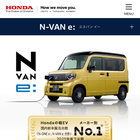
MENU
N-VAN e:
エヌバン イー